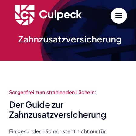
Zum
Inhalt
springen
Zahnzusatzversicherung
Sorgenfrei zum strahlenden Lächeln:
Der Guide zur
Zahnzusatzversicherung
Ein gesundes Lächeln steht nicht nur für